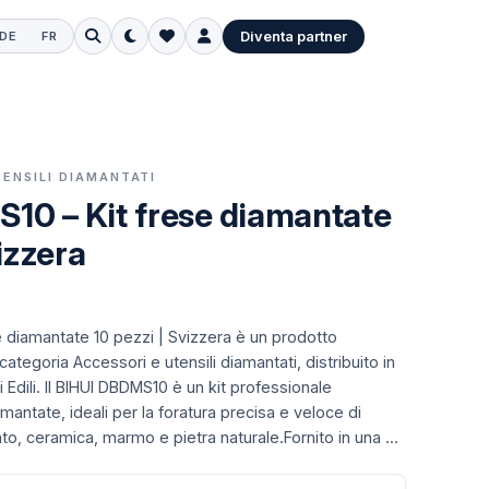
Diventa partner
DE
FR
TENSILI DIAMANTATI
10 – Kit frese diamantate
izzera
 diamantate 10 pezzi | Svizzera è un prodotto
categoria Accessori e utensili diamantati, distribuito in
Edili.
Il BIHUI DBDMS10 è un kit professionale
antate, ideali per la foratura precisa e veloce di
ato, ceramica, marmo e pietra naturale.Fornito in una ...