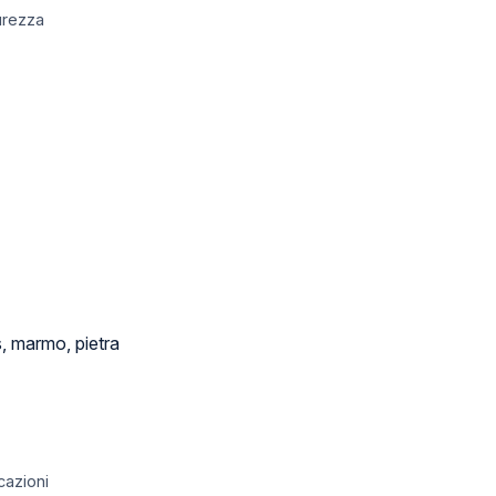
urezza
s, marmo, pietra
cazioni