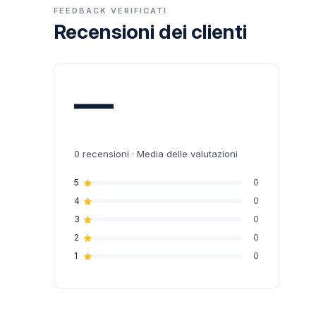
FEEDBACK VERIFICATI
Recensioni dei clienti
—
0
recensioni · Media delle valutazioni
5
0
4
0
3
0
2
0
1
0