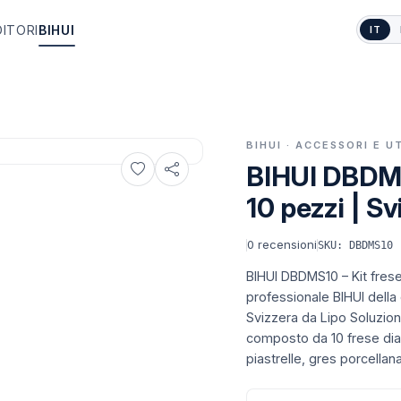
DITORI
BIHUI
IT
BIHUI · ACCESSORI E U
BIHUI DBDMS
10 pezzi | Sv
0
recensioni
SKU: DBDMS10
BIHUI DBDMS10 – Kit frese
professionale BIHUI della 
Svizzera da Lipo Soluzioni 
composto da 10 frese diam
piastrelle, gres porcellan