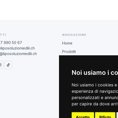
TTI
NAVIGAZIONE
77 990 50 67
Home
liposoluzioniedili.ch
Prodotti
liposoluzioniedili.ch
Rivenditori
BIHUI
Noi usiamo i c
AREA COMMERCIALE
Noi usiamo i cookies e 
Condizioni B2B
esperienza di navigazio
Catalogo 2026
personalizzati e annunci
per capire da dove arriv
Formazione tecnica
Accetto
Rifiuto