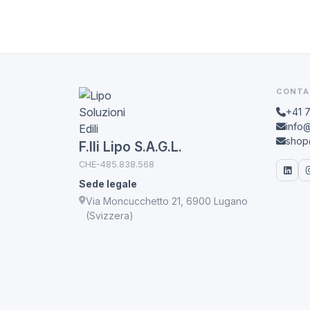
CONTA
+41 
info@
shop@
F.lli Lipo S.A.G.L.
CHE-485.838.568
Sede legale
Via Moncucchetto 21, 6900 Lugano
(Svizzera)