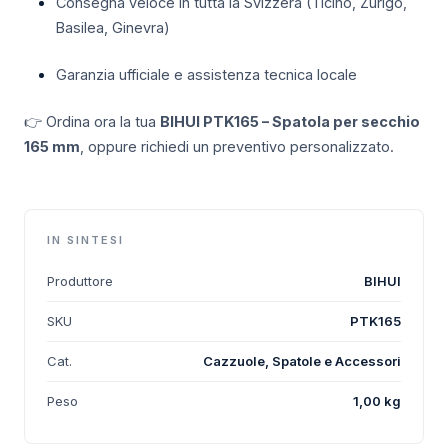
Consegna veloce in tutta la Svizzera (Ticino, Zurigo,
Basilea, Ginevra)
Garanzia ufficiale e assistenza tecnica locale
👉 Ordina ora la tua
BIHUI PTK165 – Spatola per secchio
165 mm
, oppure richiedi un preventivo personalizzato.
IN SINTESI
Produttore
BIHUI
SKU
PTK165
Cat.
Cazzuole, Spatole e Accessori
Peso
1,00 kg