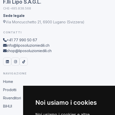
F.lli Lipo S.A.G.L.
CHE-485.838.568
Sede legale
Via Moncucchetto 21, 6900 Lugano (Svizzera)
CONTATTI
+41 77 990 50 67
info@liposoluzioniedili.ch
shop@liposoluzioniedili.ch
NAVIGAZIONE
Home
Prodotti
Rivenditori
Noi usiamo i cookies
BIHUI
Noi usiamo i cookies e altre