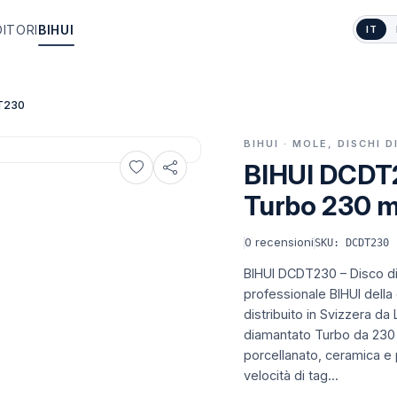
DITORI
BIHUI
IT
T230
BIHUI · MOLE, DISCHI 
BIHUI DCDT2
Turbo 230 m
0
recensioni
SKU: DCDT230
BIHUI DCDT230 – Disco d
professionale BIHUI della
distribuito in Svizzera da L
diamantato Turbo da 230 m
porcellanato, ceramica e 
velocità di tag...