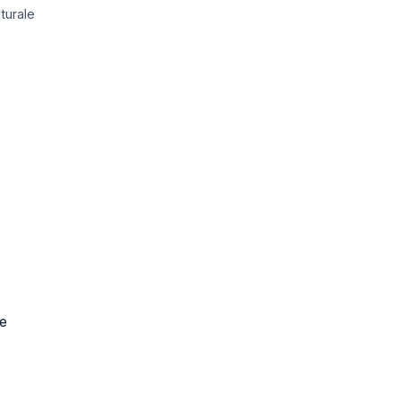
turale
le