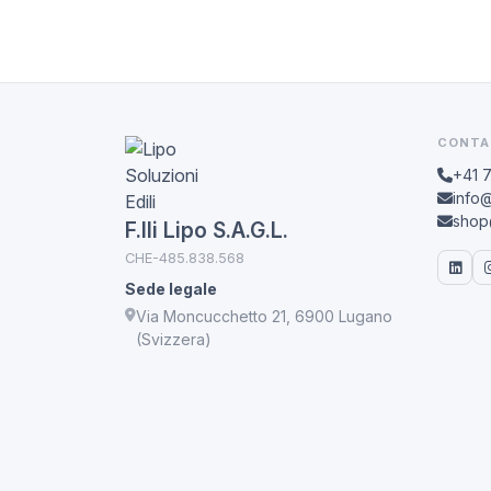
CONTA
+41 
info@
shop@
F.lli Lipo S.A.G.L.
CHE-485.838.568
Sede legale
Via Moncucchetto 21, 6900 Lugano
(Svizzera)