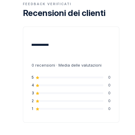
FEEDBACK VERIFICATI
Recensioni dei clienti
—
0
recensioni · Media delle valutazioni
5
0
4
0
3
0
2
0
1
0