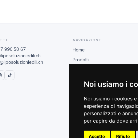
TTI
NAVIGAZIONE
77 990 50 67
Home
liposoluzioniedili.ch
Prodotti
liposoluzioniedili.ch
Rivenditori
BIHUI
Noi usiamo i c
AREA COMMERCIALE
Noi usiamo i cookies e 
Condizioni B2B
esperienza di navigazio
Catalogo 2026
personalizzati e annunci
per capire da dove arriv
Formazione tecnica
Accetto
Rifiuto