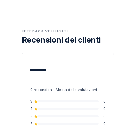
FEEDBACK VERIFICATI
Recensioni dei clienti
—
0
recensioni · Media delle valutazioni
5
0
4
0
3
0
2
0