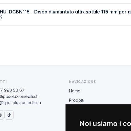
IHUI DCBN115 – Disco diamantato ultrasottile 115 mm per 
a?
TTI
NAVIGAZIONE
77 990 50 67
Home
liposoluzioniedili.ch
Prodotti
liposoluzioniedili.ch
Rivenditori
BIHUI
Noi usiamo i c