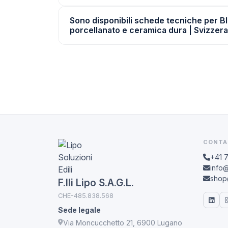
Sono disponibili schede tecniche per B
porcellanato e ceramica dura | Svizzer
CONTA
+41 
info@
shop@
F.lli Lipo S.A.G.L.
CHE-485.838.568
Sede legale
Via Moncucchetto 21, 6900 Lugano