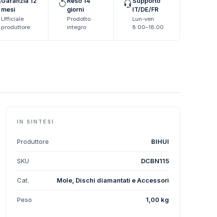
Garanzia 12
Reso 14
Supporto
mesi
giorni
IT/DE/FR
Ufficiale
Prodotto
Lun-ven
produttore
integro
8:00–18:00
IN SINTESI
Produttore
BIHUI
SKU
DCBN115
Cat.
Mole, Dischi diamantati e Accessori
Peso
1,00 kg