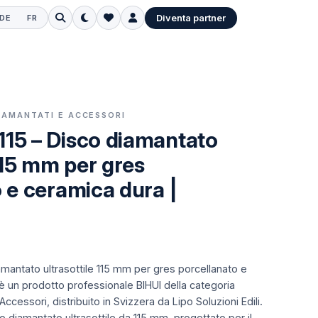
Diventa partner
DE
FR
DIAMANTATI E ACCESSORI
15 – Disco diamantato
 115 mm per gres
 e ceramica dura |
mantato ultrasottile 115 mm per gres porcellanato e
è un prodotto professionale BIHUI della categoria
ccessori, distribuito in Svizzera da Lipo Soluzioni Edili.
o diamantato ultrasottile da 115 mm, progettato per il