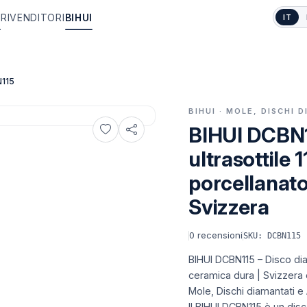
I
RIVENDITORI
BIHUI
IT
115
BIHUI · MOLE, DISCHI 
BIHUI DCBN1
ultrasottile
porcellanato
Svizzera
0
recensioni
SKU: DCBN115
BIHUI DCBN115 – Disco dia
ceramica dura | Svizzera 
Mole, Dischi diamantati e A
Il BIHUI DCBN115 è un disc