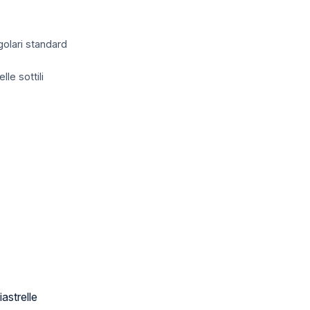
golari standard
le sottili
astrelle