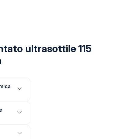
ato ultrasottile 115
a
amica
e