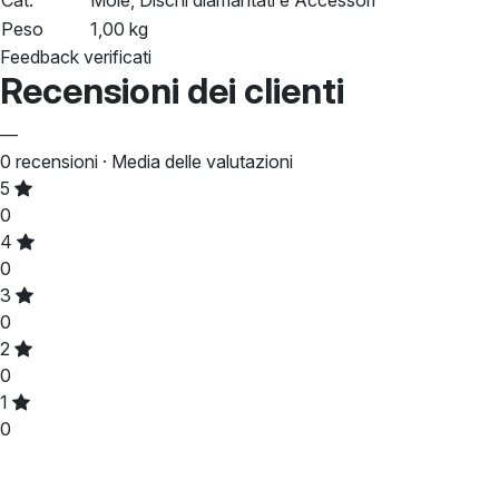
Cat.
Mole, Dischi diamantati e Accessori
Peso
1,00 kg
Feedback verificati
Recensioni dei clienti
—
0
recensioni · Media delle valutazioni
5
0
4
0
3
0
2
0
1
0