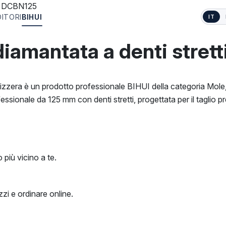
DCBN125
DITORI
BIHUI
IT
amantata a denti strett
zera è un prodotto professionale BIHUI della categoria Mole, D
onale da 125 mm con denti stretti, progettata per il taglio pr
 più vicino a te.
zi e ordinare online.