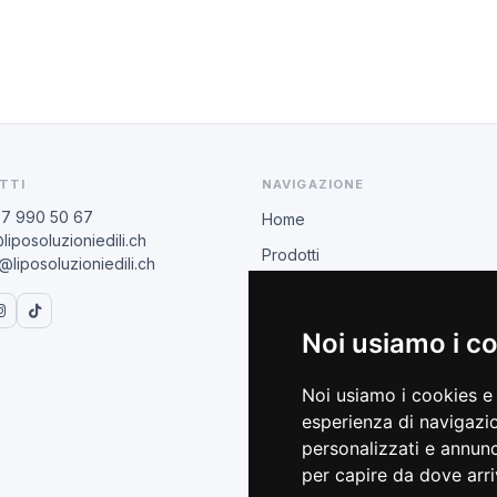
TTI
NAVIGAZIONE
77 990 50 67
Home
liposoluzioniedili.ch
Prodotti
liposoluzioniedili.ch
Rivenditori
BIHUI
Noi usiamo i c
AREA COMMERCIALE
Noi usiamo i cookies e 
Condizioni B2B
esperienza di navigazio
Catalogo 2026
personalizzati e annunci
per capire da dove arriv
Formazione tecnica