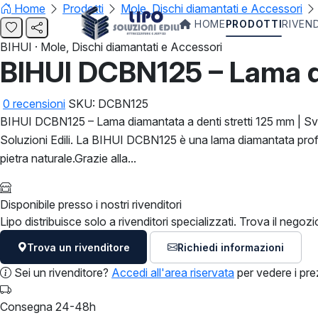
Home
Prodotti
Mole, Dischi diamantati e Accessori
HOME
PRODOTTI
RIVEN
BIHUI · Mole, Dischi diamantati e Accessori
BIHUI DCBN125 – Lama di
0
recensioni
SKU: DCBN125
BIHUI DCBN125 – Lama diamantata a denti stretti 125 mm | Sviz
Soluzioni Edili.
La BIHUI DCBN125 è una lama diamantata professi
pietra naturale.Grazie alla...
Disponibile presso i nostri rivenditori
Lipo distribuisce solo a rivenditori specializzati. Trova il negozio
Trova un rivenditore
Richiedi informazioni
Sei un rivenditore?
Accedi all'area riservata
per vedere i prez
Consegna 24-48h