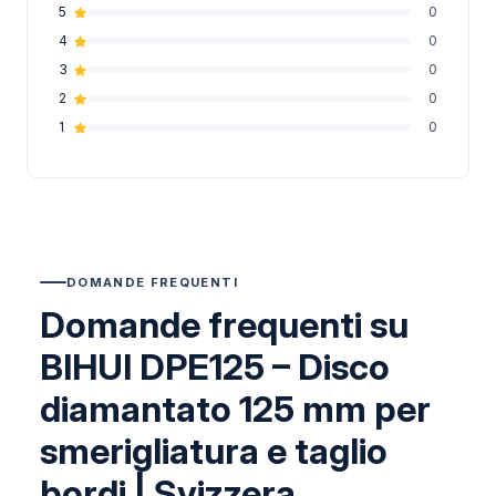
5
0
4
0
3
0
2
0
1
0
DOMANDE FREQUENTI
Domande frequenti su
BIHUI DPE125 – Disco
diamantato 125 mm per
smerigliatura e taglio
bordi | Svizzera