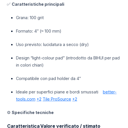
✅
Caratteristiche principali
Grana: 100 grit
Formato: 4″ (≈ 100 mm)
Uso previsto: lucidatura a secco (dry)
Design “light-colour pad” (introdotto da BIHUI per pad
in colori chiari)
Compatibile con pad holder da 4″
Ideale per superfici piane e bordi smussati
better-
tools.com
+2
Tile ProSource
+2
⚙️
Specifiche tecniche
Caratteristica
Valore verificato / stimato