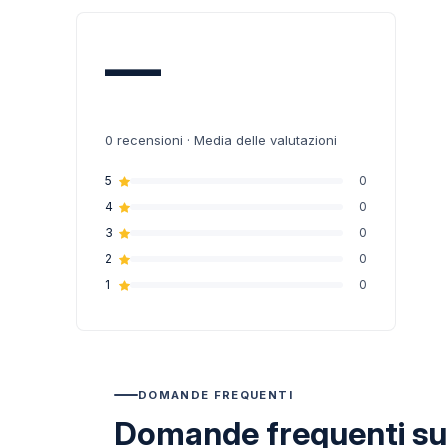
—
0
recensioni · Media delle valutazioni
5
0
4
0
3
0
2
0
1
0
DOMANDE FREQUENTI
Domande frequenti su 