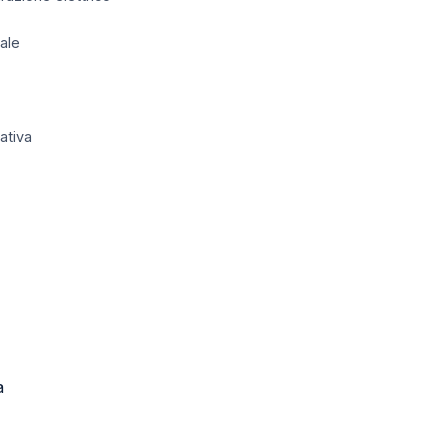
ale
ativa
a