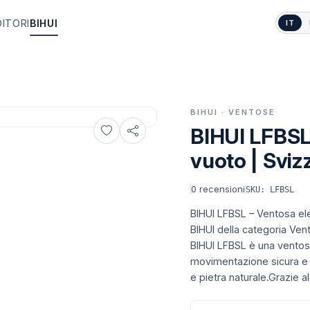
DITORI
BIHUI
IT
BIHUI · VENTOSE
BIHUI LFBSL 
vuoto | Sviz
0
recensioni
SKU: LFBSL
BIHUI LFBSL – Ventosa ele
BIHUI della categoria Vento
BIHUI LFBSL è una ventosa
movimentazione sicura e s
e pietra naturale.Grazie al