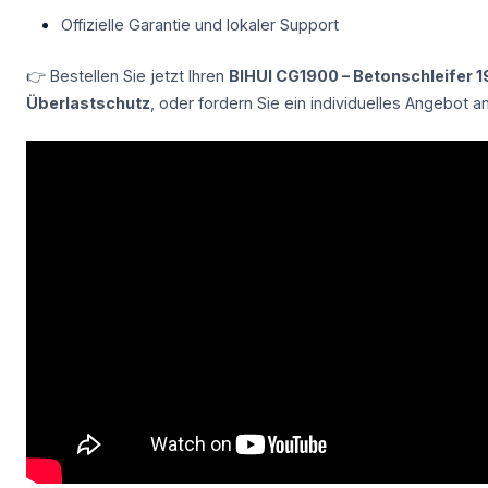
Offizielle Garantie und lokaler Support
👉 Bestellen Sie jetzt Ihren
BIHUI CG1900 – Betonschleifer 
Überlastschutz
, oder fordern Sie ein individuelles Angebot an