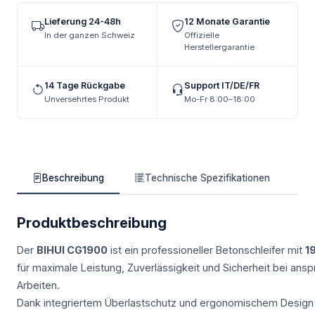
Lieferung 24-48h
12 Monate Garantie
In der ganzen Schweiz
Offizielle
Herstellergarantie
14 Tage Rückgabe
Support IT/DE/FR
Unversehrtes Produkt
Mo-Fr 8:00–18:00
Beschreibung
Technische Spezifikationen
Produktbeschreibung
Der
BIHUI CG1900
ist ein professioneller Betonschleifer mit
1
für maximale Leistung, Zuverlässigkeit und Sicherheit bei ansp
Arbeiten.
Dank integriertem Überlastschutz und ergonomischem Design 