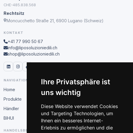
CHE-485.838.568
Rechtsitz
Moncucchetto Straße 21, 6900 Lugano (Schweiz)
KONTAKT
+41 77 990 50 67
info@liposoluzioniedili.ch
shop@liposoluzioniedili.ch
Ihre Privatsphäre ist
NAVIGATION
Home
uns wichtig
Produkte
Diese Website verwendet Cookies
Händler
und Targeting Technologien, um
BIHUI
Ihnen ein besseres Internet-
Erlebnis zu ermöglichen und die
HANDELSBEREICH