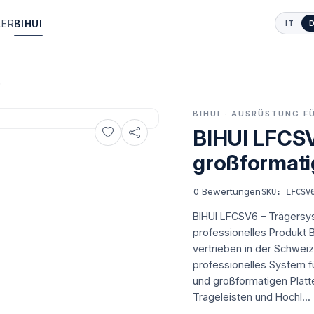
LER
BIHUI
IT
6
BIHUI · AUSRÜSTUNG 
BIHUI LFCSV
großformati
0
Bewertungen
SKU: LFCSV
BIHUI LFCSV6 – Trägersys
professionelles Produkt 
vertrieben in der Schweiz 
professionelles System fü
und großformatigen Platt
Trageleisten und Hochl...