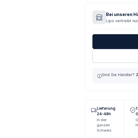
Bei unseren Hä
Lipo vertreibt nu
Sind Sie Händler?
Lieferung
1
24-48h
G
In der
O
ganzen
H
Schweiz