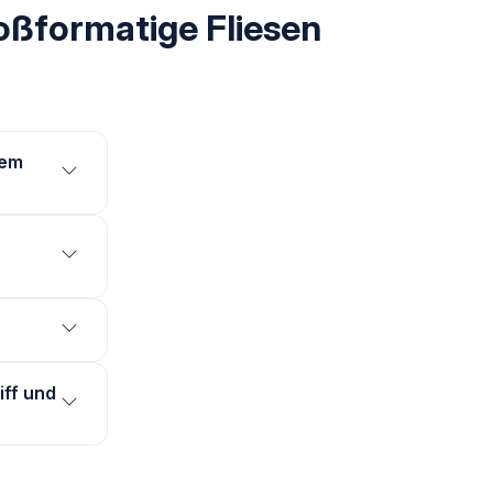
oßformatige Fliesen
rem
iff und