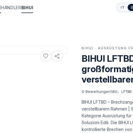
E
HÄNDLER
BIHUI
IT
BIHUI · AUSRÜSTUNG 
BIHUI LFTBD
großformatig
verstellbar
0
Bewertungen
SKU: LFTBD
BIHUI LFTBD – Brechzange 
verstellbarem Rahmen | S
Kategorie Ausrüstung für
Soluzioni Edili.
Die BIHUI L
kontrollierte Brechen vo