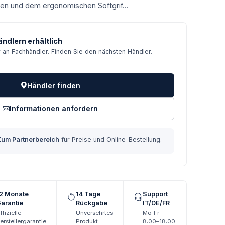
en und dem ergonomischen Softgrif...
ndlern erhältlich
r an Fachhändler. Finden Sie den nächsten Händler.
Händler finden
Informationen anfordern
Zum Partnerbereich
für Preise und Online-Bestellung.
2 Monate
14 Tage
Support
arantie
Rückgabe
IT/DE/FR
ffizielle
Unversehrtes
Mo-Fr
erstellergarantie
Produkt
8:00–18:00