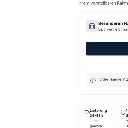
ihrem verstellbaren Rahm
Bei unseren Hä
Lipo vertreibt nu
Sind Sie Händler?
Lieferung
1
24-48h
G
In der
O
ganzen
H