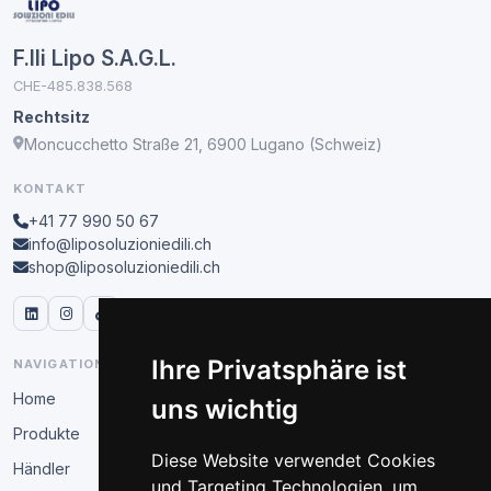
F.lli Lipo S.A.G.L.
CHE-485.838.568
Rechtsitz
Moncucchetto Straße 21, 6900 Lugano (Schweiz)
KONTAKT
+41 77 990 50 67
info@liposoluzioniedili.ch
shop@liposoluzioniedili.ch
Ihre Privatsphäre ist
NAVIGATION
Home
uns wichtig
Produkte
Diese Website verwendet Cookies
Händler
und Targeting Technologien, um