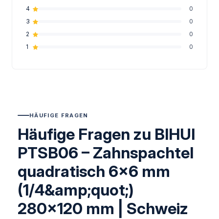
4
0
3
0
2
0
1
0
HÄUFIGE FRAGEN
Häufige Fragen zu BIHUI
PTSB06 – Zahnspachtel
quadratisch 6×6 mm
(1/4&amp;quot;)
280×120 mm | Schweiz