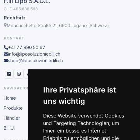
F.lli Lipo S.A.G.L.
CHE-485.838.568
Rechtsitz
Moncucchetto Straße 21, 6900 Lugano (Schweiz)
KONTAKT
+41 77 990 50 67
info@liposoluzioniedili.ch
shop@liposoluzioniedili.ch
Ihre Privatsphäre ist
NAVIGATION
Home
uns wichtig
Produkte
Diese Website verwendet Cookies
Händler
und Targeting Technologien, um
BIHUI
Ihnen ein besseres Internet-
Erlebnis zu ermöglichen und die