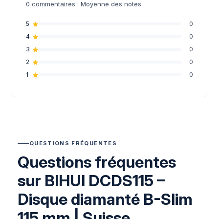
0
commentaires · Moyenne des notes
5
0
4
0
3
0
2
0
1
0
QUESTIONS FRÉQUENTES
Questions fréquentes
sur BIHUI DCDS115 –
Disque diamanté B-Slim
115 mm | Suisse