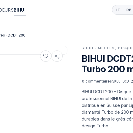
DEURS
BIHUI
IT
DE
res
DCDT200
BIHUI · MEULES, DISQ
BIHUI DCDT2
Turbo 200 m
0
commentaires
SKU: DCDT
BIHUI DCDT200 – Disque 
professionnel BIHUI de l
distribué en Suisse par Lip
diamanté Turbo de 200 m
durables dans le grès cér
design Turbo...