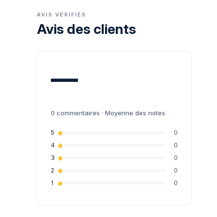
AVIS VÉRIFIÉS
Avis des clients
—
0
commentaires · Moyenne des notes
5
0
4
0
3
0
2
0
1
0