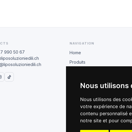
CTS
NAVIGATION
77 990 50 67
Home
liposoluzioniedili.ch
Produits
liposoluzioniedili.ch
Revendeurs
BIHUI
Nous utilisons
ESPACE COMMERCIAL
Nous utilisons des cook
Conditions B2B
votre expérience de na
Catalogue 2026
contenu personnalisé et
notre site et pour com
Formation technique