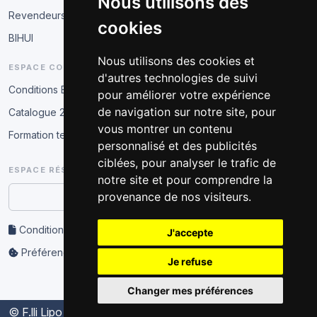
Nous utilisons des
Revendeurs
cookies
BIHUI
Nous utilisons des cookies et
ESPACE COMMERCIAL
d'autres technologies de suivi
Conditions B2B
pour améliorer votre expérience
de navigation sur notre site, pour
Catalogue 2026
vous montrer un contenu
Formation technique
personnalisé et des publicités
ciblées, pour analyser le trafic de
ESPACE RÉSERVÉ
notre site et pour comprendre la
provenance de nos visiteurs.
Accès partenaire
Conditions d’utilisation et confidentialité
J'accepte
Préférences cookies
Je refuse
Changer mes préférences
© F.lli Lipo S.A.G.L. - Lipo Soluzioni Edili
2025 - 2026