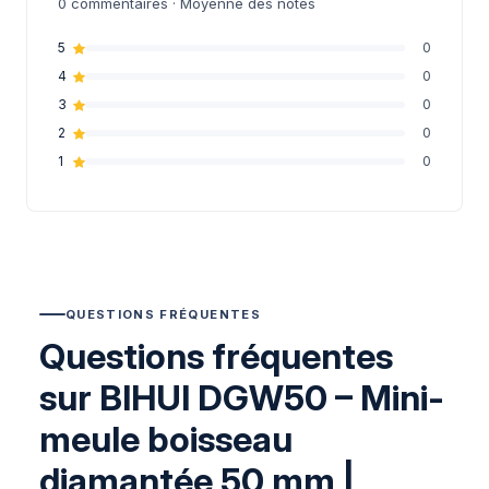
0
commentaires · Moyenne des notes
5
0
4
0
3
0
2
0
1
0
QUESTIONS FRÉQUENTES
Questions fréquentes
sur BIHUI DGW50 – Mini-
meule boisseau
diamantée 50 mm |