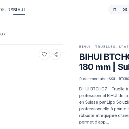
DEURS
BIHUI
IT
DE
HG7
BIHUI · TRUELLES, SP
BIHUI BTCHG
180 mm | Su
0
commentaires
SKU: BTCH
BIHUI BTCHG7 – Truelle à
professionnel BIHUI de la
en Suisse par Lipo Soluzion
professionnelle à pointe
robuste et équipée d’une
permet d’app...