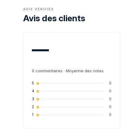
AVIS VÉRIFIÉS
Avis des clients
—
0
commentaires · Moyenne des notes
5
0
4
0
3
0
2
0
1
0