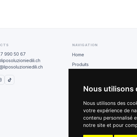
CTS
NAVIGATION
77 990 50 67
Home
liposoluzioniedili.ch
Produits
liposoluzioniedili.ch
Revendeurs
BIHUI
Nous utilisons
ESPACE COMMERCIAL
Nous utilisons des cook
Conditions B2B
votre expérience de na
Catalogue 2026
contenu personnalisé et
notre site et pour com
Formation technique