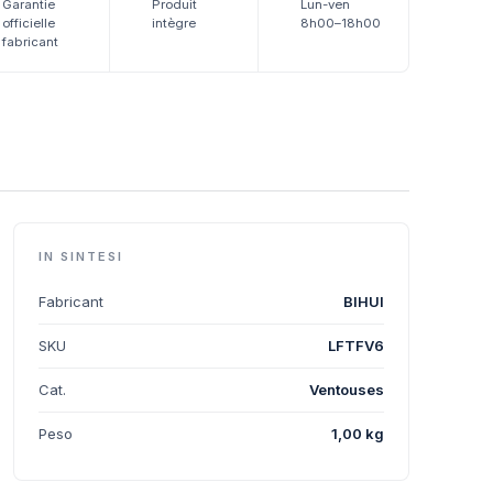
Garantie
Produit
Lun-ven
officielle
intègre
8h00–18h00
fabricant
IN SINTESI
Fabricant
BIHUI
SKU
LFTFV6
Cat.
Ventouses
Peso
1,00 kg