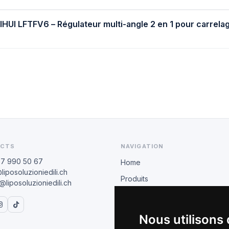
BIHUI LFTFV6 – Régulateur multi-angle 2 en 1 pour carrela
CTS
NAVIGATION
77 990 50 67
Home
liposoluzioniedili.ch
Produits
liposoluzioniedili.ch
Revendeurs
BIHUI
Nous utilisons