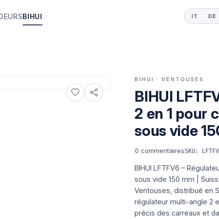
DEURS
BIHUI
IT
DE
BIHUI · VENTOUSES
BIHUI LFTFV
2 en 1 pour 
sous vide 15
0
commentaires
SKU: LFTF
BIHUI LFTFV6 – Régulateu
sous vide 150 mm | Suisse
Ventouses, distribué en Su
régulateur multi-angle 2 
précis des carreaux et d