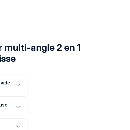
 multi-angle 2 en 1
isse
 vide
ouse