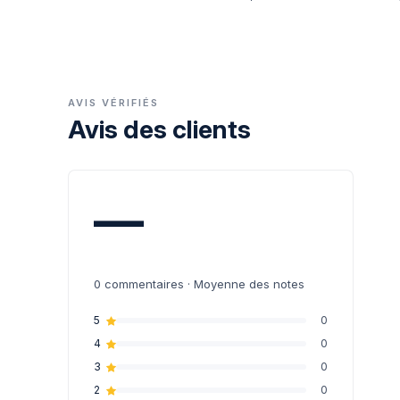
AVIS VÉRIFIÉS
Avis des clients
—
0
commentaires · Moyenne des notes
5
0
4
0
3
0
2
0